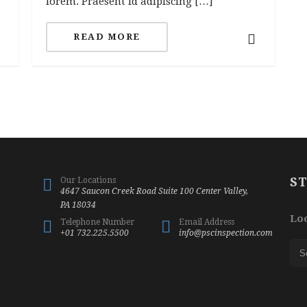
lorem. Praesent id adipiscing […]
READ MORE
S
Our Locations
4647 Saucon Creek Road Suite 100 Center Valley,
PA 18034
Loo
Telephone Number
Email Address
+01 732.225.5500
info@pscinspection.com