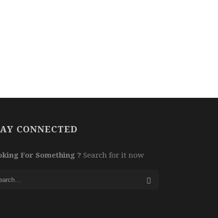
TAY CONNECTED
king For Something ?
Search for it now