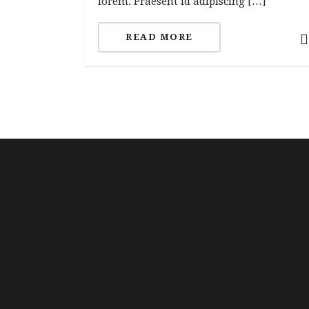
lorem. Praesent id adipiscing […]
READ MORE